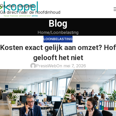
Ga naar navigatie
Ga direct naar de hoofdinhoud
Blog
Home
Loonbelasting
LOONBELASTING
Kosten exact gelijk aan omzet? Hof
gelooft het niet
PresisWeb
On mei 7, 2026