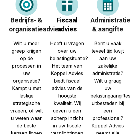
Bedrijfs- &
Fiscaal
Administratie
organisatieadvies
advies
& aangifte
Wilt u meer
Heeft u vragen
Bent u vaak
greep krijgen
over uw
teveel tijd kwijt
op de
belastingsituatie?
aan uw
processen in
Het team van
zakelijke
uw
Koppel Advies
administratie?
organisatie?
biedt fiscaal
Wilt u graag
Kampt u met
advies van de
uw
lastige
hoogste
belastingaangiftes
strategische
kwaliteit. Wij
uitbesteden bij
vragen, of wilt
geven u een
een
u weten waar
scherp inzicht
professional?
de beste
in uw fiscale
Koppel Advies
kansen liggen
verplichtingen
neemt alle