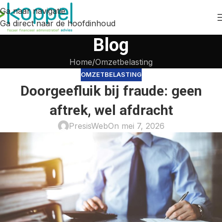
Ga naar navigatie
Ga direct naar de hoofdinhoud
Blog
Home
Omzetbelasting
OMZETBELASTING
Doorgeefluik bij fraude: geen
aftrek, wel afdracht
PresisWeb
On mei 7, 2026