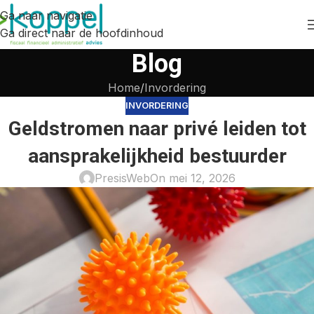
Ga naar navigatie
Ga direct naar de hoofdinhoud
Blog
Home
Invordering
INVORDERING
Geldstromen naar privé leiden tot
aansprakelijkheid bestuurder
PresisWeb
On mei 12, 2026