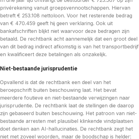
In drie jaar tijd ontvangt de bestuurder € 723.567 op zijn
privérekening vanuit groepsvennootschappen. Hiervan
betreft € 253.108 nettoloon. Voor het resterende bedrag
van € 470.459 geeft hij geen verklaring. Ook uit
bankafschriften blijkt niet waarvoor deze bedragen zijn
betaald. De rechtbank acht aannemelijk dat een groot deel
van dit bedrag indirect afkomstig is van het transportbedrijf
en kwalificeert deze betalingen als onzakelijk.
Niet-bestaande jurisprudentie
Opvallend is dat de rechtbank een deel van het
beroepschrift buiten beschouwing laat. Het bevat
meerdere foutieve en niet-bestaande verwijzingen naar
jurisprudentie. De rechtbank laat de stellingen die daarop
zijn gebaseerd buiten beschouwing. Het patroon van niet-
bestaande arresten met plausibel klinkende vindplaatsen
doet denken aan AI-hallucinaties. De rechtbank zegt het
niet met zoveel woorden, maar de boodschap is helder: