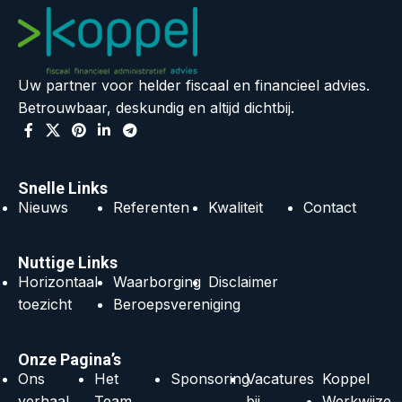
Uw partner voor helder fiscaal en financieel advies.
Betrouwbaar, deskundig en altijd dichtbij.
Snelle Links
Nieuws
Referenten
Kwaliteit
Contact
Nuttige Links
Horizontaal
Waarborging
Disclaimer
toezicht
Beroepsvereniging
Onze Pagina’s
Ons
Het
Sponsoring
Vacatures
Koppel
verhaal
Team
bij
Werkwijze