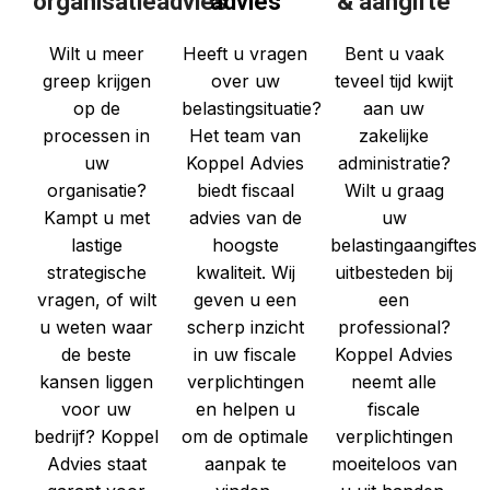
organisatieadvies
advies
& aangifte
Wilt u meer
Heeft u vragen
Bent u vaak
greep krijgen
over uw
teveel tijd kwijt
op de
belastingsituatie?
aan uw
processen in
Het team van
zakelijke
uw
Koppel Advies
administratie?
organisatie?
biedt fiscaal
Wilt u graag
Kampt u met
advies van de
uw
lastige
hoogste
belastingaangiftes
strategische
kwaliteit. Wij
uitbesteden bij
vragen, of wilt
geven u een
een
u weten waar
scherp inzicht
professional?
de beste
in uw fiscale
Koppel Advies
kansen liggen
verplichtingen
neemt alle
voor uw
en helpen u
fiscale
bedrijf? Koppel
om de optimale
verplichtingen
Advies staat
aanpak te
moeiteloos van