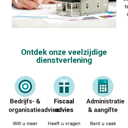
t
Ontdek onze veelzijdige
dienstverlening
!
€
Bedrijfs- &
Fiscaal
Administratie
organisatieadvies
advies
& aangifte
Wilt u meer
Heeft u vragen
Bent u vaak