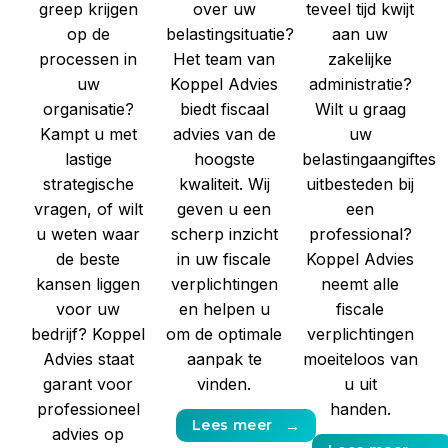
greep krijgen
over uw
teveel tijd kwijt
op de
belastingsituatie?
aan uw
processen in
Het team van
zakelijke
uw
Koppel Advies
administratie?
organisatie?
biedt fiscaal
Wilt u graag
Kampt u met
advies van de
uw
lastige
hoogste
belastingaangiftes
strategische
kwaliteit. Wij
uitbesteden bij
vragen, of wilt
geven u een
een
u weten waar
scherp inzicht
professional?
de beste
in uw fiscale
Koppel Advies
kansen liggen
verplichtingen
neemt alle
voor uw
en helpen u
fiscale
bedrijf? Koppel
om de optimale
verplichtingen
Advies staat
aanpak te
moeiteloos van
garant voor
vinden.
u uit
professioneel
handen.
Lees meer
→
advies op