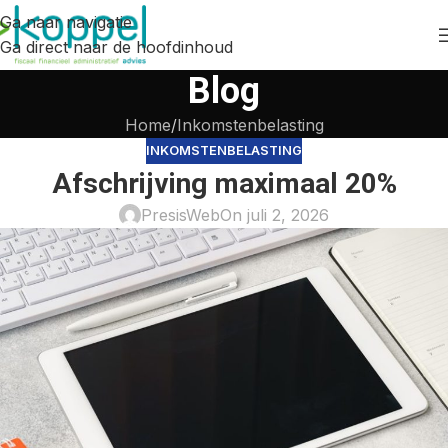
Ga naar navigatie
Ga direct naar de hoofdinhoud
Blog
Home
Inkomstenbelasting
INKOMSTENBELASTING
Afschrijving maximaal 20%
PresisWeb
On juli 2, 2026