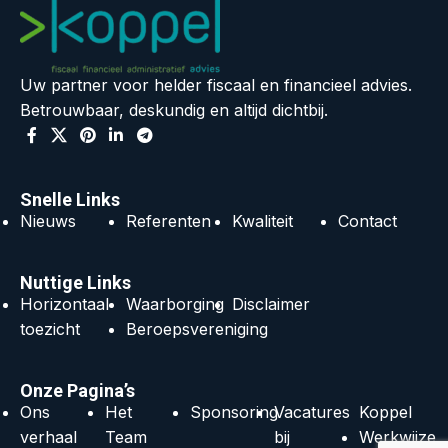
Uw partner voor helder fiscaal en financieel advies.
Betrouwbaar, deskundig en altijd dichtbij.
Snelle Links
Nieuws
Referenten
Kwaliteit
Contact
Nuttige Links
Horizontaal
Waarborging
Disclaimer
toezicht
Beroepsvereniging
Onze Pagina’s
Ons
Het
Sponsoring
Vacatures
Koppel
verhaal
Team
bij
Werkwijze