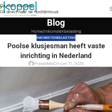
Ga naar navigatie
Ga direct naar de hoofdinhoud
Blog
Home
Inkomstenbelasting
INKOMSTENBELASTING
Poolse klusjesman heeft vaste
inrichting in Nederland
PresisWeb
On juni 11, 2026