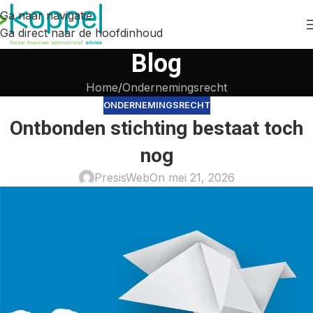
Ga naar navigatie
Ga direct naar de hoofdinhoud
Blog
Home
Ondernemingsrecht
ONDERNEMINGSRECHT
Ontbonden stichting bestaat toch
nog
PresisWeb
On mei 21, 2026