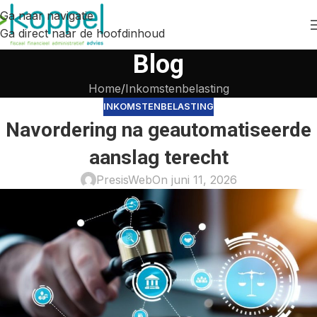
Ga naar navigatie
Ga direct naar de hoofdinhoud
Blog
Home
Inkomstenbelasting
INKOMSTENBELASTING
Navordering na geautomatiseerde
aanslag terecht
PresisWeb
On juni 11, 2026